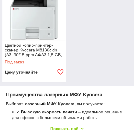
Цветной копир-принтер-
сканер Kyocera M8130cidn
(А3, 30/15 ppm A4/A3 1,5 GB,
USB, Network, дуплекс,
Под заказ
Цену уточняйте
Преимущества лазерных МФУ Kyocera
Выбирая
лазерный МФУ Kyocera
, вы получаете:
✔
Высокую скорость печати
– идеальное решение
для офисов с большими объемами работы.
✔
Качество профессионального уровня
– четкие
Показать всё
тексты, насыщенные графики и точные линии.