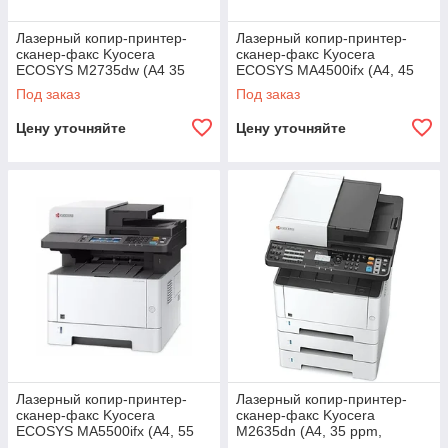
Лазерный копир-принтер-
Лазерный копир-принтер-
сканер-факс Kyocera
сканер-факс Kyocera
ECOSYS M2735dw (А4 35
ECOSYS MA4500ifx (А4, 45
ppm 1200dpi 512Mb USB
ppm, 1200dpi, 1 Gb, USB, Net,
Под заказ
Под заказ
Network Wi-Fi touch
75 лист.
Цену уточняйте
Цену уточняйте
Лазерный копир-принтер-
Лазерный копир-принтер-
сканер-факс Kyocera
сканер-факс Kyocera
ECOSYS MA5500ifx (А4, 55
M2635dn (А4, 35 ppm,
ppm, 1200dpi, 1 Gb, USB, Net,
1200dpi, 512Mb, USB,