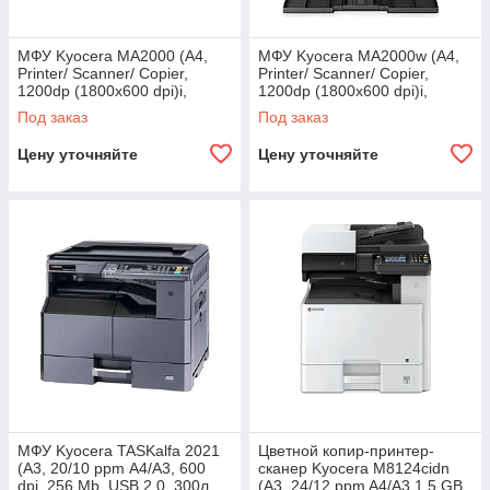
МФУ Kyocera MA2000 (А4,
МФУ Kyocera MA2000w (А4,
Printer/ Scanner/ Copier,
Printer/ Scanner/ Copier,
1200dp (1800x600 dpi)i,
1200dp (1800x600 dpi)i,
Mono, 20 ppm, 32MB,
Mono, 20 ppm, 64MB,
Под заказ
Под заказ
450Mhz, tray 150
450Mhz, tray
Цену уточняйте
Цену уточняйте
МФУ Kyocera TASKalfa 2021
Цветной копир-принтер-
(A3, 20/10 ppm А4/A3, 600
сканер Kyocera M8124cidn
dpi, 256 Mb, USB 2.0, 300л.,
(А3, 24/12 ppm A4/A3 1,5 GB,