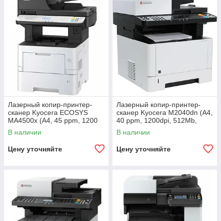
копирования и отправки
факсов
. Благодаря
передовым технологиям
Kyocera
, такие устройства
обеспечивают
четкую
печать, низкую стоимость
эксплуатации и
долговечность
.
Если вам нужно
купить МФУ Kyocera
в Алматы, компания
KazServiceProject
предлагает широкий выбор моделей,
подходящих как для небольших офисов, так и для крупных
Лазерный копир-принтер-
Лазерный копир-принтер-
предприятий.
сканер Kyocera ECOSYS
сканер Kyocera M2040dn (А4,
MA4500x (А4, 45 ppm, 1200
40 ppm, 1200dpi, 512Mb,
dpi, 1 Gb, USB, Network,
USB, Network, автоподатчик,
В наличии
В наличии
дуплекс,
тонер)
Цену уточняйте
Цену уточняйте