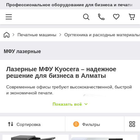
Профессиональное оборудование для бизнеса и печати в Ал
Печатные машины
Оргтехника и расходные материалы
МФУ лазерные
Лазерные МФУ Kyocera – надежное
решение для бизнеса в Алматы
Современные офисы требуют
высококачественной, быстрой
и экономичной печати.
Лазерные
Показать всё
многофункциональные
устройства (МФУ) Kyocera
— это идеальный выбор для
компаний, которым нужна
Сортировка
0
Фильтры
надежная техника для
печати, сканирования,