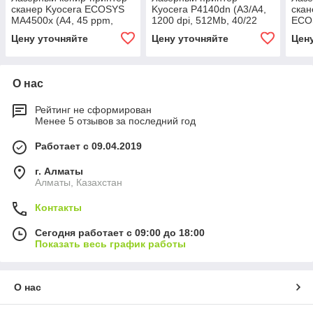
сканер Kyocera ECOSYS
Kyocera P4140dn (А3/А4,
скан
MA4500x (А4, 45 ppm,
1200 dpi, 512Mb, 40/22
ECO
1200 dpi, 1 Gb, USB,
ppm, 500 л., дуплекс, USB
ppm
Цену уточняйте
Цену уточняйте
Цен
Network, дуплекс,
2.0., Gigabit
Netw
О нас
Рейтинг не сформирован
Менее 5 отзывов за последний год
Работает с 09.04.2019
г. Алматы
Алматы, Казахстан
Контакты
Сегодня работает с 09:00 до 18:00
Показать весь график работы
О нас