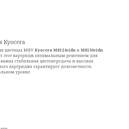
я Kyocera
ля цветных МФУ
Kyocera M8124cidn
и
M8130cidn
.
ает этот картридж оптимальным решением для
 важна стабильная цветопередача и высокая
ного картриджа гарантирует долговечность
альном уровне.
ете: