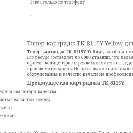
Заказ только по телефону
Тонер-картридж TK-8115Y Yellow дл
Тонер-картридж TK-8115Y Yellow
разработан д
Его ресурс составляет до
6000 страниц
, что дел
офисов, копицентров и рекламных агентств, где
производительность. Использование оригиналь
оборудования и качество печати на профессион
Преимущества картриджа TK-8115Y
дача без потери качества;
боты без частых замен;
ocera;
ехники.
ые картриджи Kyocera по выгодным ценам. У нас вы получа