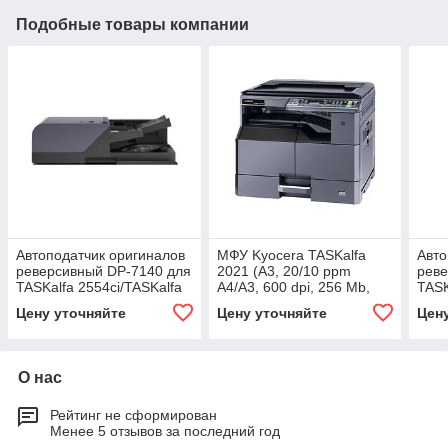
Подобные товары компании
Автоподатчик оригиналов
МФУ Kyocera TASKalfa
Авто
реверсивный DP-7140 для
2021 (A3, 20/10 ppm
реве
TASKalfa 2554ci/TASKalfa
А4/A3, 600 dpi, 256 Mb,
TASK
3554ci, TASKalfa
USB 2.0, 300л., без
Цену уточняйте
Цену уточняйте
Цен
MZ3200i/TASKalfa
крышки, тонер)
О нас
Рейтинг не сформирован
Менее 5 отзывов за последний год