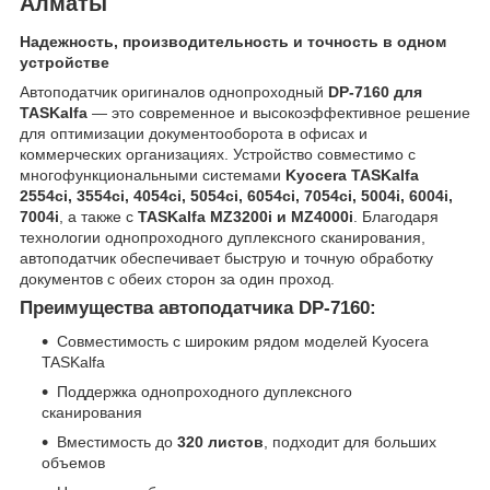
Алматы
Надежность, производительность и точность в одном
устройстве
Автоподатчик оригиналов однопроходный
DP-7160 для
TASKalfa
— это современное и высокоэффективное решение
для оптимизации документооборота в офисах и
коммерческих организациях. Устройство совместимо с
многофункциональными системами
Kyocera TASKalfa
2554ci, 3554ci, 4054ci, 5054ci, 6054ci, 7054ci, 5004i, 6004i,
7004i
, а также с
TASKalfa MZ3200i и MZ4000i
. Благодаря
технологии однопроходного дуплексного сканирования,
автоподатчик обеспечивает быструю и точную обработку
документов с обеих сторон за один проход.
Преимущества автоподатчика DP-7160:
Совместимость с широким рядом моделей Kyocera
TASKalfa
Поддержка однопроходного дуплексного
сканирования
Вместимость до
320 листов
, подходит для больших
объемов