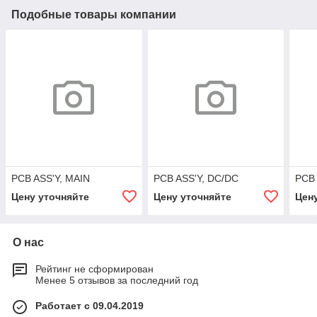
Подобные товары компании
PCB ASS'Y, MAIN
PCB ASS'Y, DC/DC
PCB 
Цену уточняйте
Цену уточняйте
Цен
О нас
Рейтинг не сформирован
Менее 5 отзывов за последний год
Работает с 09.04.2019