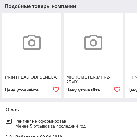
Подобные товары компании
PRINTHEAD ODI SENECA
MICROMETER,MHN2-
PRI
25MX
Цену уточняйте
Цену уточняйте
Цен
О нас
Рейтинг не сформирован
Менее 5 отзывов за последний год
Работает с 09.04.2019