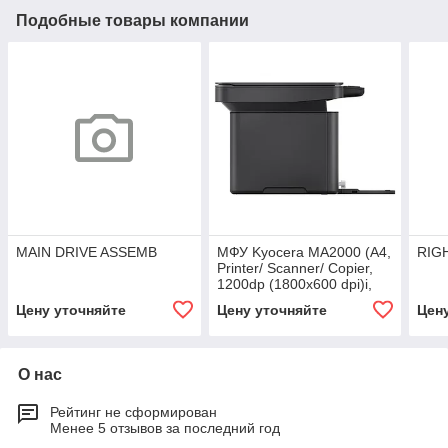
Подобные товары компании
MAIN DRIVE ASSEMB
МФУ Kyocera MA2000 (А4,
RIG
Printer/ Scanner/ Copier,
1200dp (1800x600 dpi)i,
Mono, 20 ppm, 32MB,
Цену уточняйте
Цену уточняйте
Цен
450Mhz, tray 150
О нас
Рейтинг не сформирован
Менее 5 отзывов за последний год