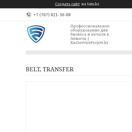
Создать сайт
на Satu.kz
+7 (707) 821-50-08
Профессиональное
оборудование для
бизнеса и печати в
Алматы |
KazServiceProjcet.kz
BELT, TRANSFER